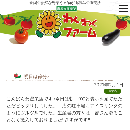
新潟の新鮮な野菜や果物が山積みの直売所
tog
nav
明日は節分♪
2021年2月1日
豊栄店
こんばんわ豊栄店です♪今日は朝－9℃と表示を見てただ
ただビックリしました。 店の駐車場もアイスリンクの
ようにツルツルでした。生産者の方々は、皆さん滑るこ
となく搬入しておりました!!さすがです!!