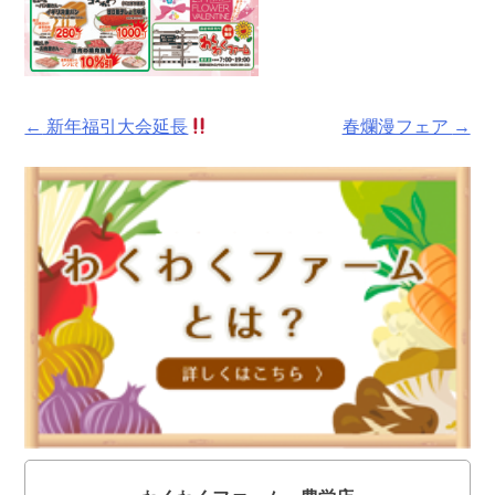
Post
←
新年福引大会延長
春爛漫フェア
→
navigation