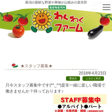
新潟の新鮮な野菜や果物が山積みの直売所
tog
nav
★スタッフ募集★
2018年4月23日
豊栄店
ふるさと村店
只今スタッフ募集中です(*^_^*)是非一緒に楽しい職場で
働きませんか？待っております♪