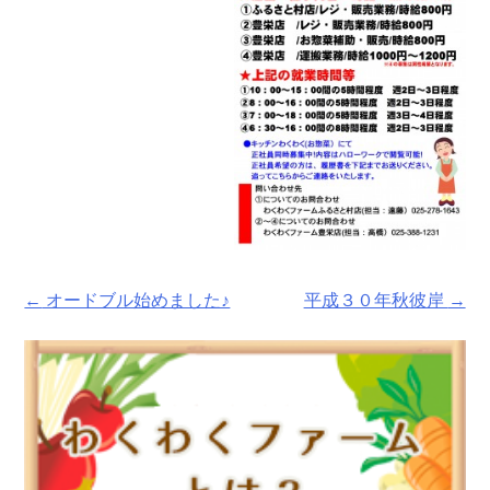
Post
←
オードブル始めました♪
平成３０年秋彼岸
→
navigation