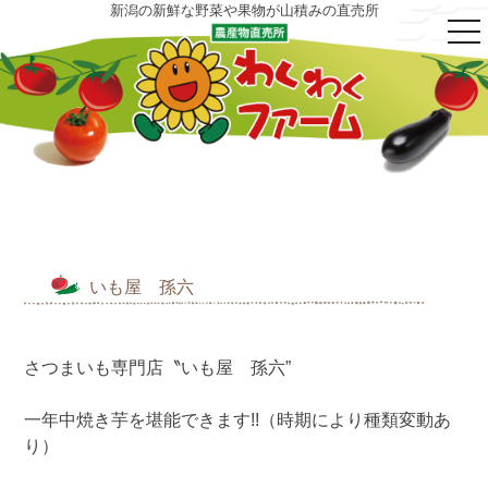
新潟の新鮮な野菜や果物が山積みの直売所
tog
nav
いも屋 孫六
さつまいも専門店〝いも屋 孫六”
一年中焼き芋を堪能できます!!（時期により種類変動あ
り）