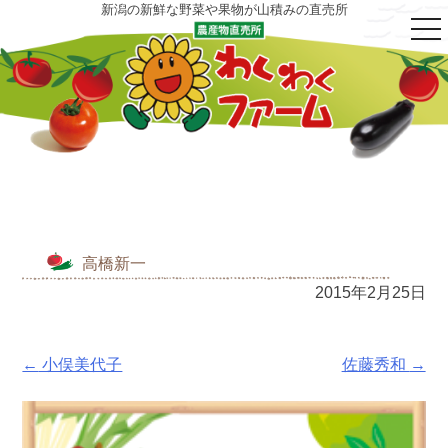
新潟の新鮮な野菜や果物が山積みの直売所
tog
nav
高橋新一
2015年2月25日
Post
←
小俣美代子
佐藤秀和
→
navigation